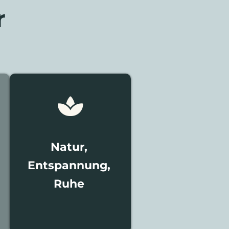
r

Natur,
Entspannung,
Ruhe