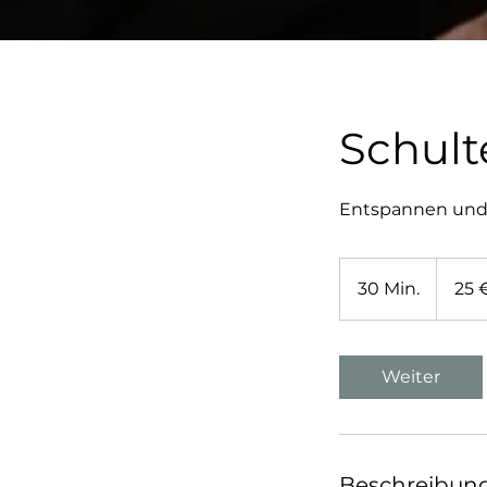
Schul
Entspannen und 
25
Euro
30 Min.
3
25 
0
M
i
Weiter
n
.
Beschreibun