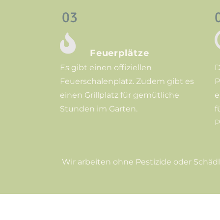
03

Feuerplätze
Es gibt einen offiziellen
D
Feuerschalenplatz. Zudem gibt es
P
einen Grillplatz für gemütliche
e
Stunden im Garten.
f
P
Wir arbeiten ohne Pestizide oder Schäd