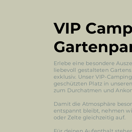
VIP Camp
Gartenpa
Erlebe eine besondere Ausze
liebevoll gestalteten Garten
exklusiv. Unser VIP-Camping 
geschützten Platz in unsere
zum Durchatmen und Ank
Damit die Atmosphäre beson
entspannt bleibt, nehmen w
oder Zelte gleichzeitig auf.
Für deinen Aufenthalt stehen