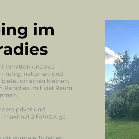
ing im
radies
it inmitten unseres
s – ruhig, naturnah und
bietet dir einen kleinen,
m Paradies, mit viel Raum
ommen.
ders privat und
ir maximal 2 Fahrzeuge
 dir normale Toiletten,