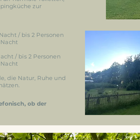
mpingküche zur
Nacht / bis 2 Personen
o Nacht
acht / bis 2 Personen
o Nacht
alle, die Natur, Ruhe und
hätzen.
lefonisch, ob der