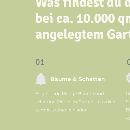
Was findest du 
bei ca. 10.000 q
angelegtem Gar
01

Bäume & Schatten
Es gibt jede Menge Bäume und
G
schattige Plätze im Garten. Lass dich
S
zum Ausruhen einladen.
B
v