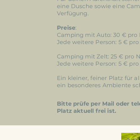
eine Dusche sowie eine Ca
Verfügung.
Preise
:
Camping mit Auto: 30 € pro 
Jede weitere Person: 5 € pr
Camping mit Zelt: 25 € pro N
Jede weitere Person: 5 € pr
Ein kleiner, feiner Platz für 
ein besonderes Ambiente sc
Bitte prüfe per Mail oder te
Platz aktuell frei ist.