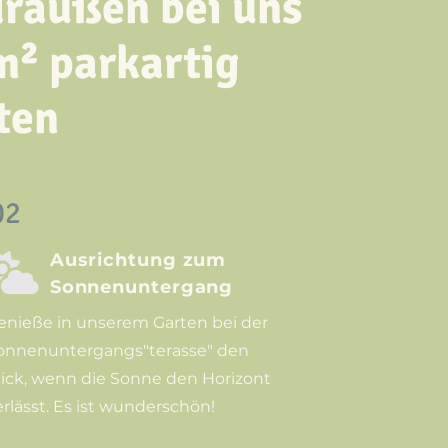
draußen bei uns
m² parkartig
ten
02
Ausrichtung zum

Sonnenuntergang
enieße in unserem Garten bei der
onnenuntergangs"terasse" den
lick, wenn die Sonne den Horizont
erlässt. Es ist wunderschön!