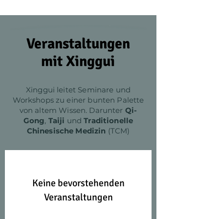
Veranstaltungen
mit Xinggui
Xinggui leitet Seminare und
Workshops zu einer bunten Palette
von altem Wissen. Darunter
Qi-
Gong
,
Taiji
und
Traditionelle
Chinesische Medizin
(TCM)
Keine bevorstehenden
Veranstaltungen