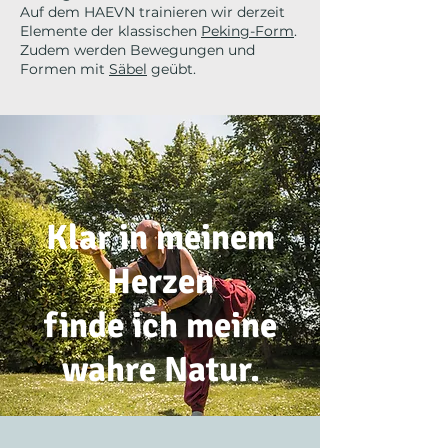
Auf dem HAEVN trainieren wir derzeit
Elemente der klassischen
Peking-Form
.
Zudem werden Bewegungen und
Formen mit
Säbel
geübt.
Klar in meinem
Herzen
finde ich meine
wahre Natur.