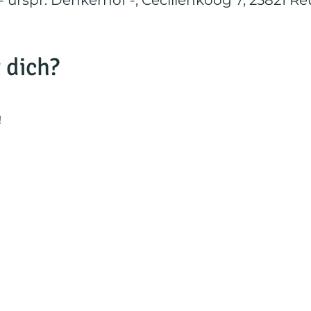
 urspr. Denkerhof -, Cecilienkoog 7, 25821 
 dich?
!