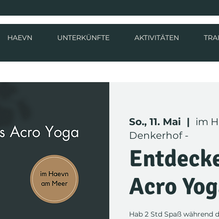
HAEVN
UNTERKÜNFTE
AKTIVITÄTEN
TRA
So., 11. Mai
  |  
im H
Denkerhof -
Entdecke
Acro Yog
Hab 2 Std Spaß während d