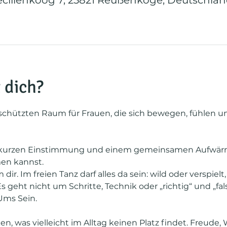
ilienkoog 7, 25821 Reußenköge, Deutschla
 dich?
geschützten Raum für Frauen, die sich bewegen, fühlen
 kurzen Einstimmung und einem gemeinsamen Aufwärm
n kannst. 
r. Im freien Tanz darf alles da sein: wild oder verspielt, 
 Es geht nicht um Schritte, Technik oder „richtig“ und „fa
Ums Sein.
n, was vielleicht im Alltag keinen Platz findet. Freude, 