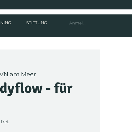
INING
STIFTUNG
Anmelden
VN am Meer
dyflow - für
frei.