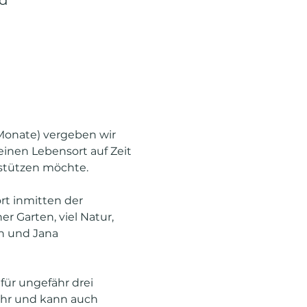
nd
Monate) vergeben wir 
einen Lebensort auf Zeit 
rstützen möchte.
t inmitten der 
 Garten, viel Natur, 
n und Jana 
ür ungefähr drei 
Uhr und kann auch 