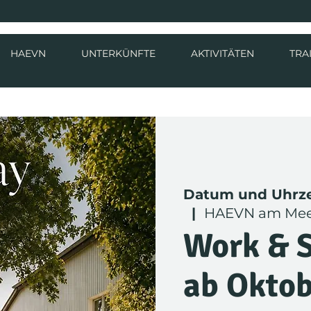
HAEVN
UNTERKÜNFTE
AKTIVITÄTEN
TRA
Datum und Uhrz
  |  
HAEVN am Me
Work & 
ab Oktob