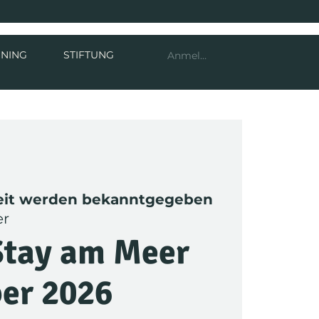
INING
STIFTUNG
Anmelden
eit werden bekanntgegeben
er
Stay am Meer
er 2026