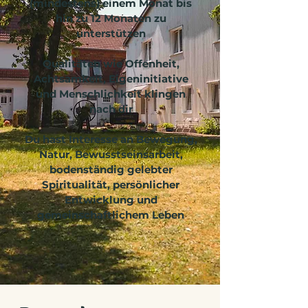
(mindestens) einem Monat bis
hin zu 12 Monaten zu
unterstützen
Qualitäten wie Offenheit,
Achtsamkeit, Eigeninitiative
und Menschlichkeit klingen
nach dir
Du hast Interesse an Bewegung,
Natur, Bewusstseinsarbeit,
bodenständig gelebter
Spiritualität, persönlicher
Entwicklung und
gemeinschaftlichem Leben