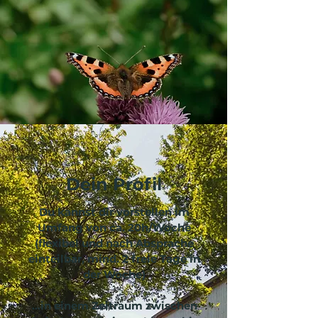
Dein Profil
​Du kannst dir vorstellen im
Umfang von ca. 20h/Woche
(flexibel und nach Absprache
einteilbar, mind. 2 freie Tage in
der Woche)
...in einem Zeitraum zwischen