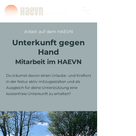
AM MEER
Arbeit auf dem HAEVN
Unterkunft gegen
Hand
Mitarbeit im HAEVN
Du träumst davon einen Urlaubs- und Kraftort
in der Natur aktiv mitzugestalten und als
Ausgleich für deine Unterstützung eine
kostenfreie Unterkunft zu erhalten?